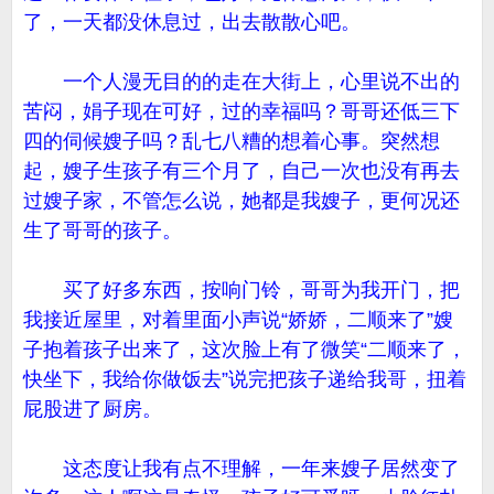
了，一天都没休息过，出去散散心吧。
一个人漫无目的的走在大街上，心里说不出的
苦闷，娟子现在可好，过的幸福吗？哥哥还低三下
四的伺候嫂子吗？乱七八糟的想着心事。突然想
起，嫂子生孩子有三个月了，自己一次也没有再去
过嫂子家，不管怎么说，她都是我嫂子，更何况还
生了哥哥的孩子。
买了好多东西，按响门铃，哥哥为我开门，把
我接近屋里，对着里面小声说“娇娇，二顺来了”嫂
子抱着孩子出来了，这次脸上有了微笑“二顺来了，
快坐下，我给你做饭去”说完把孩子递给我哥，扭着
屁股进了厨房。
这态度让我有点不理解，一年来嫂子居然变了