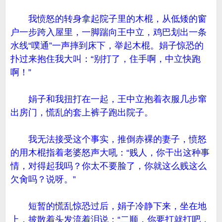
我愤怒的转身拿起院子里的木棍，从低矮的窗
户一步跨入屋里，一脚踹向王中立，鸡巴划出一条
水线“噗通”一声摔到床下，举起木棍。娟子惊恐的
扑过来抱住我大叫：“别打了，住手啊，中立快跑
啊！”
娟子和我扭打在一起，王中立抱着衣服几步窜
出房门，慌乱的套上裤子跑出院子。
我无法接受这个事实，推倒赤裸的妻子，愤怒
的用木棍指着老婆怒声大吼：“贱人，你干出这种事
情，对得起我吗？你太不要脸了，你就这么贱这么
欠肏吗？说呀。”
短暂的慌乱惊恐过后，娟子冷静下来，坐在地
上，披散着头发流着泪说：“二顺，你要打就打吧，