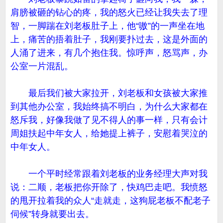
肩膀被砸的钻心的疼，我的怒火已经让我失去了理
智，一脚踹在刘老板肚子上，他“嗷”的一声坐在地
上，痛苦的捂着肚子，我刚要扑过去，这是外面的
人涌了进来，有几个抱住我。惊呼声，怒骂声，办
公室一片混乱。
最后我们被大家拉开，刘老板和女孩被大家推
到其他办公室，我始终搞不明白，为什么大家都在
怒斥我，好像我做了见不得人的事一样，只有会计
周姐扶起中年女人，给她提上裤子，安慰着哭泣的
中年女人。
一个平时经常跟着刘老板的业务经理大声对我
说：二顺，老板把你开除了，快鸡巴走吧。我愤怒
的甩开拉着我的众人“走就走，这狗屁老板不配老子
伺候”转身就要出去。