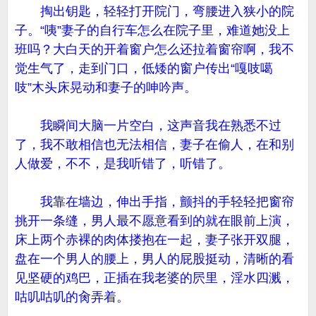
掏出钥匙，轻轻打开院门，弯腰进入狭小的院
子。“咦”妻子的自行车怎么在院子里，难道她没上
班吗？大白天的开着窗户怎么还拉着窗帘啊，我不
觉生气了，走到门口，低矮的窗户传出“嘎吱噶
吱”木头床晃动和妻子的呻吟声。
我瞬间大脑一片空白，这声音我在熟悉不过
了，我不敢相信也无法相信，妻子在偷人，在和别
人做爱，不不，是我听错了，听错了。
我靠在墙边，伸出手指，颤抖的手轻轻把窗帘
挑开一条缝，男人最不愿意看到的就在眼前上演，
床上两个赤裸的肉体搂抱在一起，妻子张开双腿，
盘在一个男人的腰上，男人的屁股挺动，清晰的看
见坚硬的鸡巴，正插在我老婆的屄里，淫水四溅，
咕叽咕叽的肏弄着。