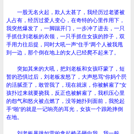
一股无名火起，欺人太甚了，我经历过老婆被
人占有，经历过爱人变心，在奇特的心里作用下，
我突然爆发了，一脚踹开门，一步冲了进去，一只
手抓住刘老板的衣领，一只手抓住女孩的脖子，双
手用力往后提，同时大吼一声“住手”两个人被我甩
到一边，那个倒在地上的女人已经爬不起来了。
突如其来的大吼，把刘老板和女孩吓蒙了，短
暂的恐惧过后，刘老板发怒了，大声怒骂“你妈个屄
的活腻歪了，敢管我了，现在就滚，你被解雇了”女
孩扑过来就要挠我，反正也被解雇了，我积压心里
的怨气和怒火被点燃了，没等她扑到面前，我抡起
手“啪”的就是一记响亮的耳光，女孩一个踉跄摔倒
在地。
刘老板暴跳如雷的拿起椅子砸向我，我一躲，