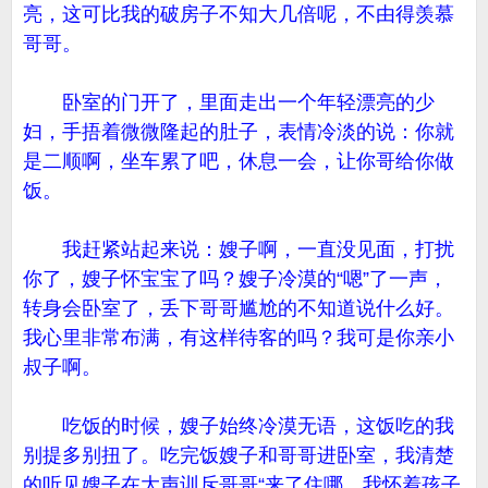
亮，这可比我的破房子不知大几倍呢，不由得羡慕
哥哥。
卧室的门开了，里面走出一个年轻漂亮的少
妇，手捂着微微隆起的肚子，表情冷淡的说：你就
是二顺啊，坐车累了吧，休息一会，让你哥给你做
饭。
我赶紧站起来说：嫂子啊，一直没见面，打扰
你了，嫂子怀宝宝了吗？嫂子冷漠的“嗯”了一声，
转身会卧室了，丢下哥哥尴尬的不知道说什么好。
我心里非常布满，有这样待客的吗？我可是你亲小
叔子啊。
吃饭的时候，嫂子始终冷漠无语，这饭吃的我
别提多别扭了。吃完饭嫂子和哥哥进卧室，我清楚
的听见嫂子在大声训斥哥哥“来了住哪，我怀着孩子