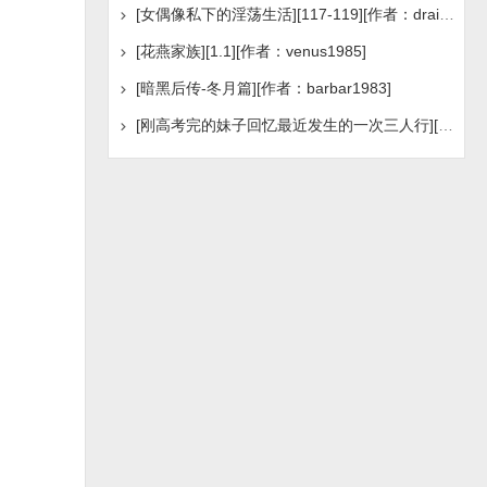
[女偶像私下的淫荡生活][117-119][作者：draingslee]
[花燕家族][1.1][作者：venus1985]
[暗黑后传-冬月篇][作者：barbar1983]
[刚高考完的妹子回忆最近发生的一次三人行][作者：不详]