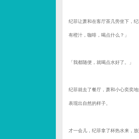
纪菲让萧和在客厅茶几旁坐下，纪
有橙汁，咖啡，喝点什么？」
「我都随便，就喝点水好了。」
纪菲就去了餐厅，萧和小心奕奕地
表现出自然的样子。
才一会儿，纪菲拿了杯热水来，放