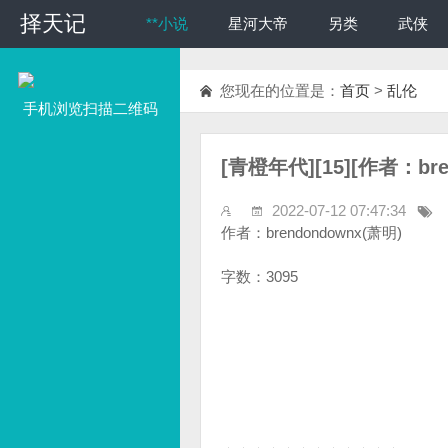
择天记
择天记
**小说
星河大帝
另类
武侠
您现在的位置是：
首页
>
乱伦
手机浏览扫描二维码
[青橙年代][15][作者：bre
2022-07-12 07:47:34
作者：brendondownx(萧明)
字数：3095