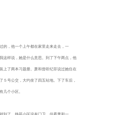
过的，他一个上午都在家里走来走去，一
我这样说，她是什么意思。到了下午两点，他
装上了两本习题册。萧和曾听纪菲说过她住在
了５号公交，大约坐了四五站地。下了车后，
有几个小区。
就到了。静苑小区设有门卫，但看萧和一