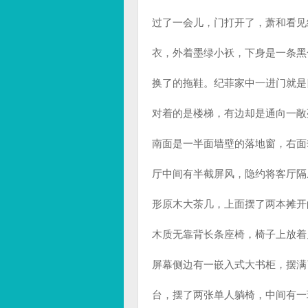
过了一会儿，门打开了，萧和看见
衣，外着墨绿小袄，下身是一条黑
换了的拖鞋。纪菲家中一进门就是
对着的是楼梯，有边却是通向一敞
南面是一半面墙壁的落地窗，右面
厅中间有半截屏风，隐约将客厅隔
形原木大茶几，上面摆了两本摊开
木质无靠背长条座椅，椅子上放着
屏幕侧边有一嵌入式大书柜，摆满
台，摆了两张单人躺椅，中间有一