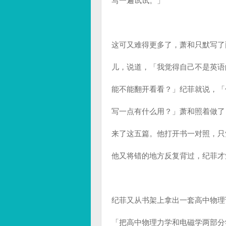
写一遍试试。」
这可又难得更多了，萧和只默写了
儿，说道，「我觉得自己不是英语
能不能翻开看看？」纪菲就说，「
写一点有什么用？」萧和照着做了
来了这五篇。他打开书一对照，只
他又将错的地方反复背过，纪菲才
纪菲又从书架上拿出一套高中物理
「把高中物理力学和电磁学两部分