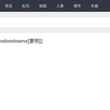
笑话
乱伦
校园
人妻
都市
长篇
ndondownx[萧明]]