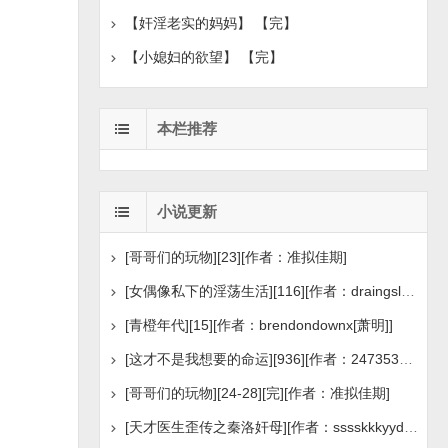
【奸淫老实的妈妈】 【完】
【小媳妇的欲望】 【完】
本栏推荐
小说更新
[哥哥们的玩物][23][作者：准拟佳期]
[女偶像私下的淫荡生活][116][作者：draingslee]
[青橙年代][15][作者：brendondownx[萧明]]
[这才不是我想要的命运][936][作者：2473530790]
[哥哥们的玩物][24-28][完][作者：准拟佳期]
[天才医生歪传之秦洛奸母][作者：sssskkkyyd2009]