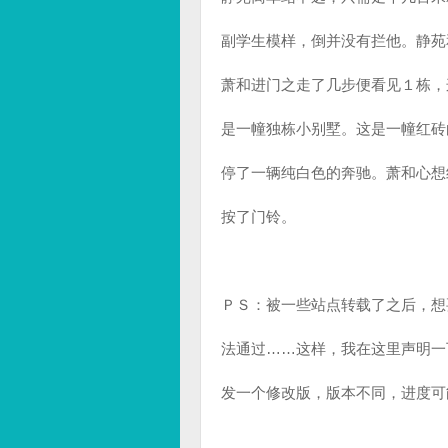
副学生模样，倒并没有拦他。静苑
萧和进门之走了几步便看见１栋，
是一幢独栋小别墅。这是一幢红砖
停了一辆纯白色的奔驰。萧和心想
按了门铃。
ＰＳ：被一些站点转载了之后，想
法通过……这样，我在这里声明一
发一个修改版，版本不同，进度可