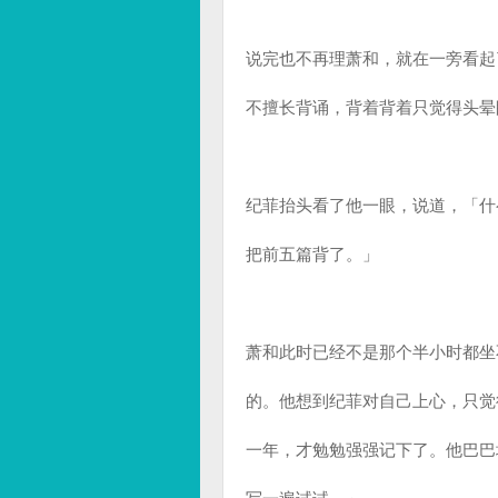
说完也不再理萧和，就在一旁看起
不擅长背诵，背着背着只觉得头晕
纪菲抬头看了他一眼，说道，「什
把前五篇背了。」
萧和此时已经不是那个半小时都坐
的。他想到纪菲对自己上心，只觉
一年，才勉勉强强记下了。他巴巴