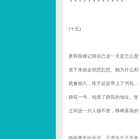
＊＊＊＊＊＊＊＊＊＊＊＊
(十五)
萧和很难记得自己这一天是怎么度
坐下来就会胡思乱想。她为什么和
犹豫很久，终于还是带上了书包，
静苑一号，他查了静苑的地址。坐
之间这一片人烟不密，稀稀落落的
静苑离车站不远，只需走个几百米