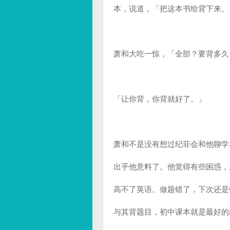
本，说道，「把这本书给背下来。
萧和大吃一惊，「全部？要背多久
「让你背，你背就好了。」
萧和不是没有想过纪菲会和他聊学
出乎他意料了。他觉得有些困惑，
高不了英语。做题错了，下次还是
与其背题目，初中课本就是最好的