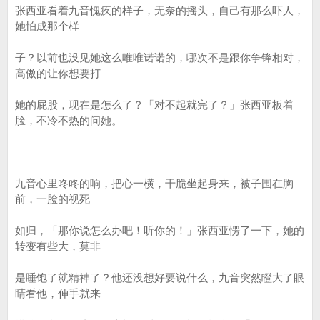
张西亚看着九音愧疚的样子，无奈的摇头，自己有那么吓人，
她怕成那个样
子？以前也没见她这么唯唯诺诺的，哪次不是跟你争锋相对，
高傲的让你想要打
她的屁股，现在是怎么了？「对不起就完了？」张西亚板着
脸，不冷不热的问她。
九音心里咚咚的响，把心一横，干脆坐起身来，被子围在胸
前，一脸的视死
如归，「那你说怎么办吧！听你的！」张西亚愣了一下，她的
转变有些大，莫非
是睡饱了就精神了？他还没想好要说什么，九音突然瞪大了眼
睛看他，伸手就来