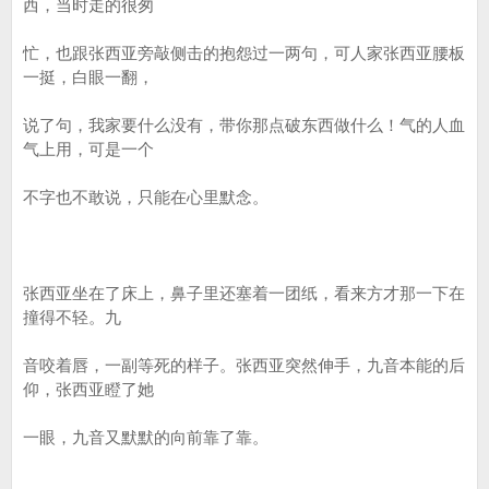
西，当时走的很匆
忙，也跟张西亚旁敲侧击的抱怨过一两句，可人家张西亚腰板
一挺，白眼一翻，
说了句，我家要什么没有，带你那点破东西做什么！气的人血
气上用，可是一个
不字也不敢说，只能在心里默念。
张西亚坐在了床上，鼻子里还塞着一团纸，看来方才那一下在
撞得不轻。九
音咬着唇，一副等死的样子。张西亚突然伸手，九音本能的后
仰，张西亚瞪了她
一眼，九音又默默的向前靠了靠。