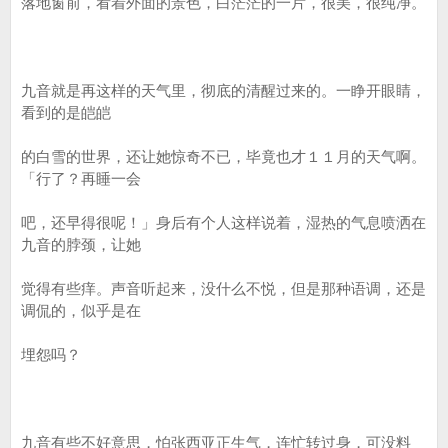
落地窗前，看着外面的景色，白茫茫的一片，很美，很纯净。
九音就是再这样的天气里，彻底的清醒过来的。一睁开眼睛，
看到的是皑皑
的白雪的世界，还让她惊奇不已，毕竟也才１１月的天气啊。
「行了？再睡一会
吧，还早得很呢！」身后有个人这样说着，湿热的气息喷洒在
九音的脖颈，让她
觉得有些痒。声音听起来，没什么不悦，但是那种语调，还是
调侃的，似乎是在
埋怨吗？
九音有些不好意思，怕张西亚正生气，连忙转过身，可没料