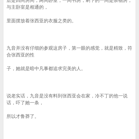
层是四间房间，两间卧室，一间书房，剩下的一间是杂物房，
与主卧室是相通的，
里面摆放着张西亚的衣服之类的。
九音并没有仔细的参观这房子，第一眼的感觉，就是精致，符
合张西亚的性
子，她就是暗中凡事都追求完美的人。
说老实话，九音是没有料到张西亚会在家，冷不丁的他一说
话，吓了她一条，
所以才鲁莽了。