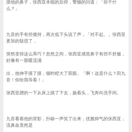
摸他的鼻子，张西亚本能的后仰，警惕的问道：「你干什
么？」
九音的手有些僵持，再次低下头说了声，「对不起。」张西亚
更加的疑惑了，
突然变得这么乖巧？忽然之间，张西亚感觉鼻子有些不舒服，
好像有一股暖流涌
出，他伸手摸了摸，顿时瞪大了双眼。「啊！这是什么？田九
音！你给我等着！」
张西亚蹭的一下从床上跳了下去，扬着头，飞奔向洗手间。
九音看着他的背影，扑哧一声笑了出来，优雅帅气的张西亚，
流鼻血竟然是