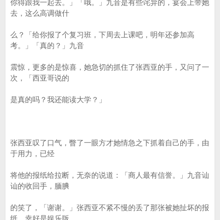
你得跟我一起去。」「哦。」九音是有些诧异的，宴会上带她
去，这么高调做什
么？「给你报了个复习班，下周去上课吧，明年还参加高
考。」「真的？」九音
震惊，更多的是惊喜，她急切的抓住了张西亚的手，又问了一
次，「西亚哥说的
是真的吗？我还能读大学？」
张西亚叹了口气，瞥了一眼方才她情急之下抓着自己的手，由
于用力，已经
将他的报纸给拉断，无奈的说道：「商人最有信誉。」九音讪
讪的收回手，腼腆
的笑了，「谢谢。」张西亚不紧不慢的丢了那张被她扯坏的报
纸，幸好是娱乐版，