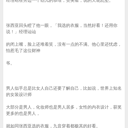
经理站在旁边一个劲儿的恭维，赞美着，说的天花乱坠。
张西亚回头瞪了他一眼，「我选的衣服，当然好看！还用你
说！」经理讪讪
的闭上嘴，脸上还堆着笑，没有一点的不满。他心里还忧虑，
怕惹毛了这位财神
爷。
男人似乎总是比女人自己还要了解自己，比如说，世界上知名
的女装设计师
大部分是男人，化妆师也是男人居多，女性的内衣设计，获奖
更多的也是男人，
就如同张西亚选的衣服，九音穿着都极其的好看。