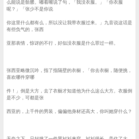
么能说是骷髅。嘟着嘴说了句，「我没衣服。」「你衣服
呢？」「张少不是你说
你这里什么都有么，所以没让我带衣服过来。」九音说这话是
有些负气的，张西
亚那表情，惊讶的不行，好似没衣服是什么罪过一样。
张西亚略微沉吟，指了指隔壁的衣橱，「你去衣橱，随便挑，
喜欢哪件穿哪
件！」倒是大方，去了衣橱才知道他为什么这么大方。衣服倒
是不少，可都是张
西亚的，上千件的男装，偏偏他身材还高大，你叫她穿什么？
无奈之下，只好挑了一件黑衬衫来穿，衬衫很长，盖住了大